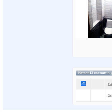
Наталя13 состоит в
Уч
Ох