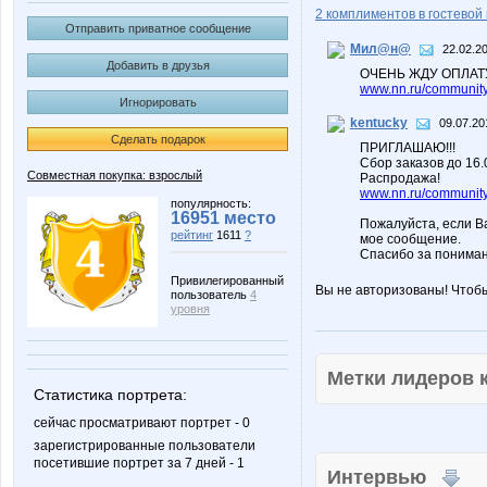
2 комплиментов в гостевой 
Отправить приватное сообщение
Мил@н@
22.02.2
Добавить в друзья
ОЧЕНЬ ЖДУ ОПЛАТ
www.nn.ru/community/
Игнорировать
kentucky
09.07.20
Сделать подарок
ПРИГЛАШАЮ!!!
Сбор заказов до 16
Совместная покупка: взрослый
Распродажа!
www.nn.ru/community/
популярность:
16951 место
Пожалуйста, если В
рейтинг
1611
?
мое сообщение.
Спасибо за пониман
Привилегированный
Вы не авторизованы! Чтоб
пользователь
4
уровня
Метки лидеров
Статистика портрета:
сейчас просматривают портрет - 0
зарегистрированные пользователи
посетившие портрет за 7 дней - 1
Интервью